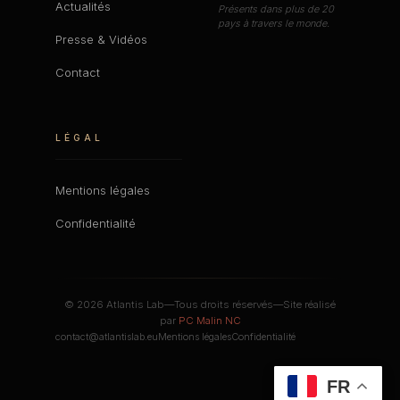
Actualités
Présents dans plus de 20
pays à travers le monde.
Presse & Vidéos
Contact
LÉGAL
Mentions légales
Confidentialité
© 2026 Atlantis Lab—Tous droits réservés—Site réalisé
par
PC Malin NC
contact@atlantislab.eu
Mentions légales
Confidentialité
FR